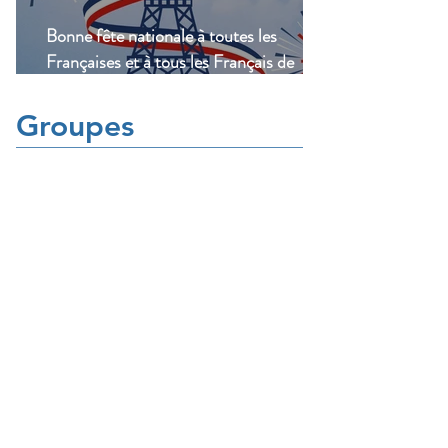
Bonne fête nationale à toutes les
Françaises et à tous les Français de
Casablanca!
Groupes
Groupe de l'UFE
Casablanca
Public
·
1047 membres
Rejoindre
Vos questions
Public
·
321 membres
Rejoindre