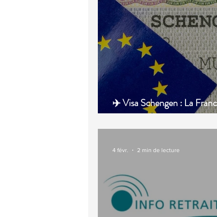
✈️ Visa Schengen : La Franc
au 100% digital pour les Ma
4 févr.
2 min de lecture