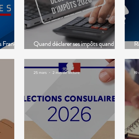
s Français
Quand déclarer ses impôts quand on
Ra
est expatrié ?
él
25 mars
2 min de lecture
19