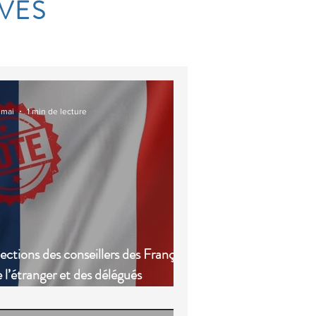
VES
 mai
1 min de lecture
ections des conseillers des Français
 l’étranger et des délégués
nsulaires, le vote par Internet est
vert !