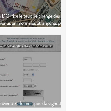
 DGI fixe le taux de change des
evenus en monnaies étrangères pour
025
anv.
3 min de lecture
nvier c'est le mois pour la vignette
utomobile !