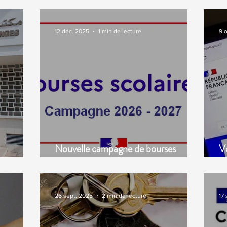
12 déc. 2025
1 min de lecture
9 
Nouvelle campagne de bourses
Vo
s
scolaires pour l’année 2026/2027
vo
26 sept. 2025
2 min de lecture
17