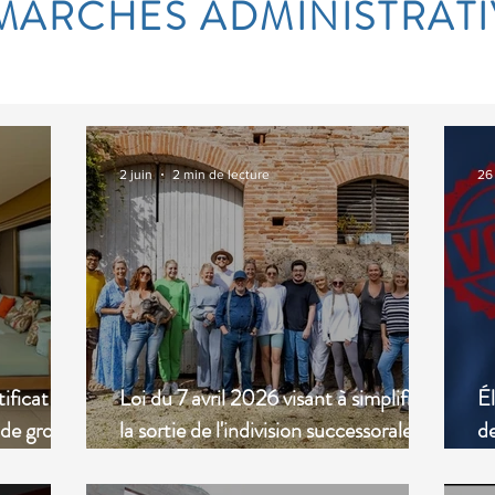
MARCHES ADMINISTRATI
2 juin
2 min de lecture
26
ificat à
Loi du 7 avril 2026 visant à simplifier
Él
 de gros
la sortie de l'indivision successorale et
de
la gestion des successions vacantes
co
ou