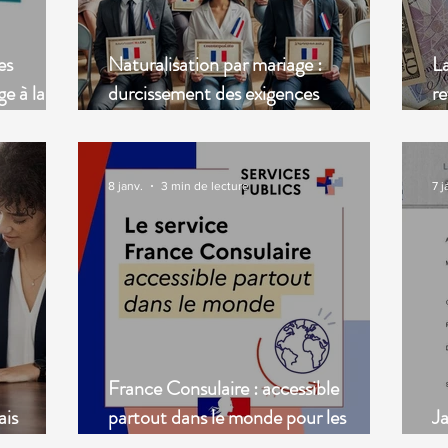
es
Naturalisation par mariage :
La
ge à la
durcissement des exigences
r
linguistiques (Décret du 15 juillet
2
2025)
8 janv.
3 min de lecture
7 j
France Consulaire : accessible
ais
partout dans le monde pour les
Ja
ion
expatriés
a