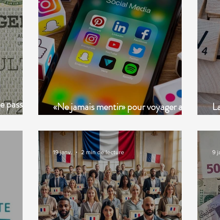
e passe
«Ne jamais mentir» pour voyager aux
La
rocains !
États Unis
mo
19 janv.
2 min de lecture
9 j