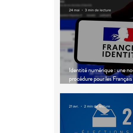
24 mai
3 min de lecture
Identité numérique : une no
procédure pour les Français
l’étranger
21 avr.
2 min de lecture