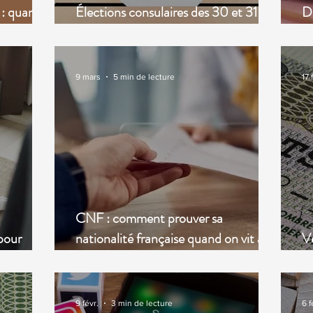
 : quand
Élections consulaires des 30 et 31 mai
Dr
2026
d
9 mars
5 min de lecture
17 
CNF : comment prouver sa
pour
nationalité française quand on vit à
Ve
 logement
l'étranger ?
mu
9 févr.
3 min de lecture
6 f