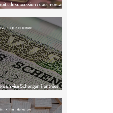
oits de succession : quel montant
evez-vous payer en 2026 ?
févr.
3 min de lecture
rs un visa Schengen à entrées
ltiples valable jusqu’à 10 ans
évr.
4 min de lecture