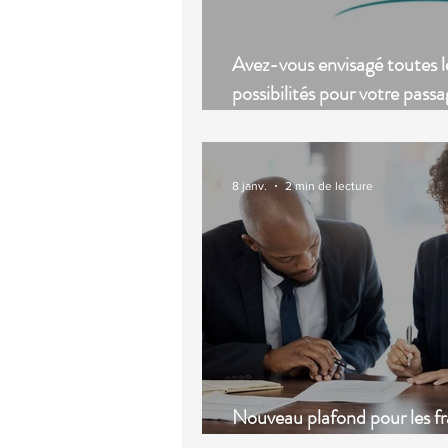
Avez-vous envisagé toutes l
possibilités pour votre passa
retraite ?
8 janv.
2 min de lecture
Nouveau plafond pour les fr
bancaires lors d’une success