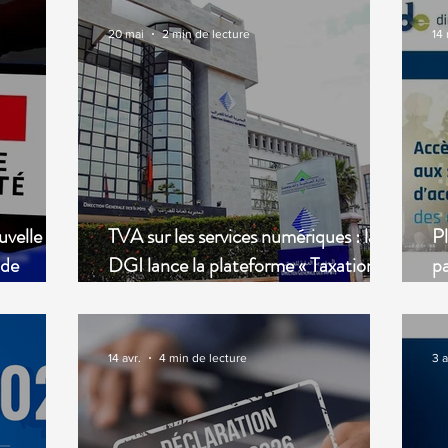
20 mai
2 min de lecture
14
uvelle
TVA sur les services numériques : la
Pl
 de
DGI lance la plateforme « Taxation on
pa
Digital Services »
R
14 avr.
4 min de lecture
3 a