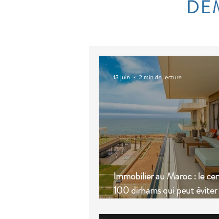
DÉ
13 juin
2 min de lecture
Immobilier au Maroc : le cert
100 dirhams qui peut éviter
ennuis