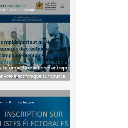
 mai
2 min de lecture
ateforme de création d'entreprises
r voie électronique sur tout le
oyaume
vr.
9 min de lecture