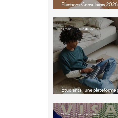
Elections Consulaires 2026
voter par Internet ?
13 mars
2 min de lecture
Étudiants : une plateforme 
faciliter votre recherche de
13 févr.
2 min de lecture