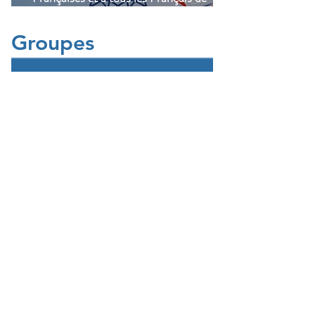
Casablanca!
Groupes
Groupe de l'UFE
Casablanca
Public
·
1047 membres
Rejoindre
Vos questions
Public
·
321 membres
Rejoindre