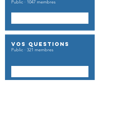
Public
·
1047 membres
Rejoindre
Vos questions
Public
·
321 membres
Rejoindre
UFE GO BUSINESS
Privé
·
6 membres
Rejoindre