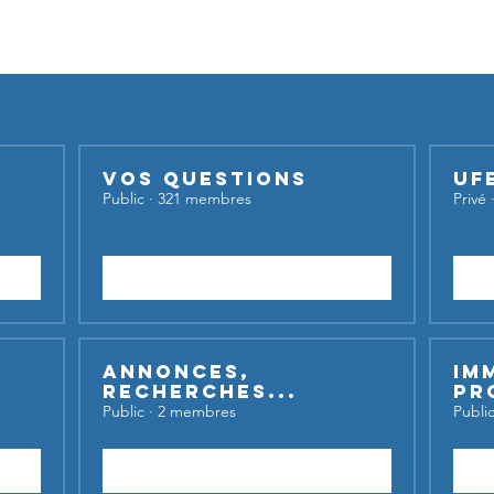
iser nos groupes,
inscrivez-vous et lancez votre sujet de dis
Vos questions
UF
Public
·
321 membres
Privé
Rejoindre
Annonces,
Im
recherches...
Pr
Public
·
2 membres
Publi
Rejoindre