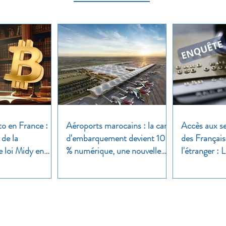
to en France :
Aéroports marocains : la carte
Accès aux se
 de la
d'embarquement devient 100
des Français
e loi Midy en
% numérique, une nouvelle
l'étranger :
étape dans la modernisation
une enquête 
du transport aérien
Nos groupes