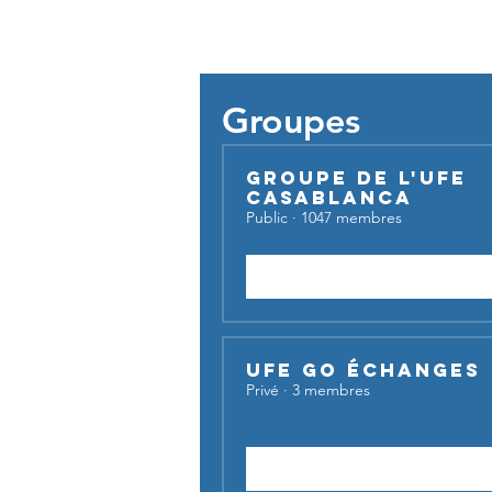
Pour util
Groupes
Groupe de l'UFE
Casablanca
Public
·
1047 membres
Rejoindre
UFE Go Échanges
Privé
·
3 membres
Demander à rejoindre