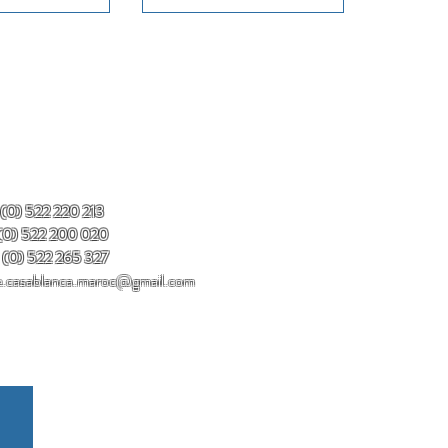
 (0) 522 220 213
) 522 200 020
 (0) 522 265 327
e.casablanca.maroc@gmail.com