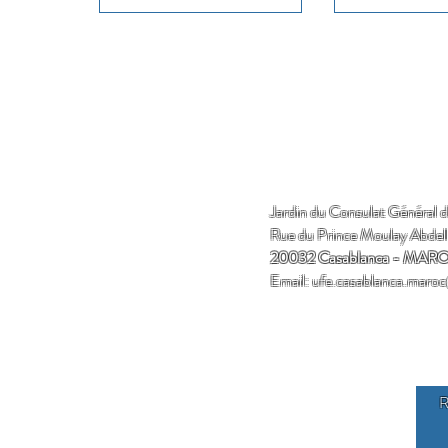
Jardin du Consulat Général 
Rue du Prince Moulay Abdel
20032 Casablanca - MAR
Email:
ufe.casablanca.maro
R