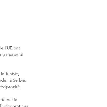
de l'UE ont 
 de mercredi 
la Tunisie, 
de, la Serbie, 
réciprocité.
nde par la 
'y figurent pas 