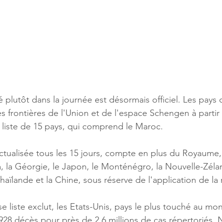
plutôt dans la journée est désormais officiel. Les pays 
es frontières de l'Union et de l'espace Schengen à partir
liste de 15 pays, qui comprend le Maroc.
actualisée tous les 15 jours, compte en plus du Royaume, 
a, la Géorgie, le Japon, le Monténégro, la Nouvelle-Zélan
haïlande et la Chine, sous réserve de l'application de la 
use liste exclut, les Etats-Unis, pays le plus touché au mo
28 décès pour près de 2,6 millions de cas répertoriés. N