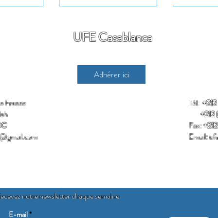
UFE Casablanca
Adhérer ici
de France
Tél:
+212
lah
+212 (0
OC
Fax:
+212
c@gmail.com
Email:
uf
ecevez notre newsletter chaque semaine
E-mail