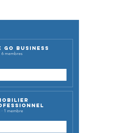
cussion !
E GO BUSINESS
·
6 membres
Demander à rejoindre
mobilier
ofessionnel
c
·
1 membre
Rejoindre