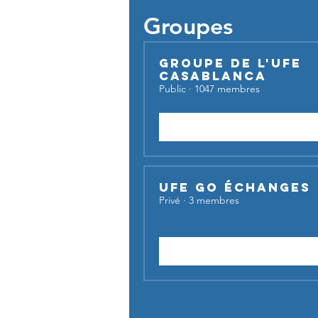
Groupes
Groupe de l'UFE
Casablanca
Public
·
1047 membres
Rejoindre
UFE Go Échanges
Privé
·
3 membres
Demander à rejoindre