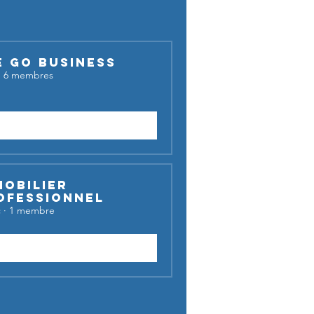
E GO BUSINESS
·
6 membres
Demander à rejoindre
mobilier
ofessionnel
c
·
1 membre
Rejoindre