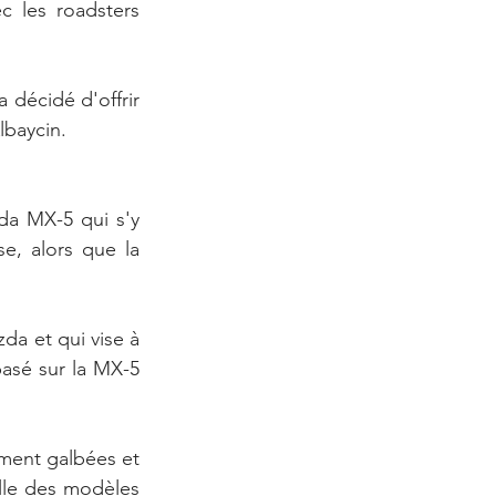
 les roadsters 
décidé d'offrir 
lbaycin.
da MX-5 qui s'y 
e, alors que la 
a et qui vise à 
asé sur la MX-5 
ment galbées et 
lle des modèles 