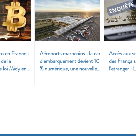
to en France :
Aéroports marocains : la carte
Accès aux se
 de la
d'embarquement devient 100
des Français
e loi Midy en
% numérique, une nouvelle
l'étranger :
étape dans la modernisation
une enquête 
du transport aérien
Nos groupes
iser nos groupes,
inscrivez-vous et lancez votre sujet de dis