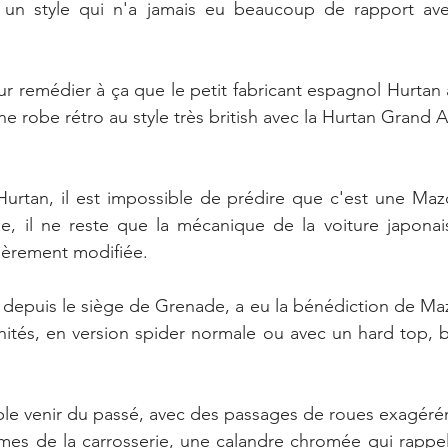
 un style qui n'a jamais eu beaucoup de rapport avec
r remédier à ça que le petit fabricant espagnol Hurtan a 
e robe rétro au style très british avec la Hurtan Grand A
Hurtan, il est impossible de prédire que c'est une Maz
e, il ne reste que la mécanique de la voiture japonais
tièrement modifiée.
n depuis le siège de Grenade, a eu la bénédiction de Mazd
nités, en version spider normale ou avec un hard top, b
ble venir du passé, avec des passages de roues exagéré
umes de la carrosserie, une calandre chromée qui rappe