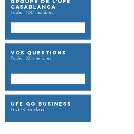
Groupe de l'UFE
Casablanca
Public
·
1047 membres
Rejoindre
Vos questions
Public
·
321 membres
Rejoindre
UFE GO BUSINESS
Privé
·
6 membres
Rejoindre