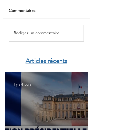
Commentaires
Préparer sa retraite au
Direction général
Rédigez un commentaire...
Maroc en toute
finances publique
sérénité
Français de l’étr
Articles récents
il y a 4 jours