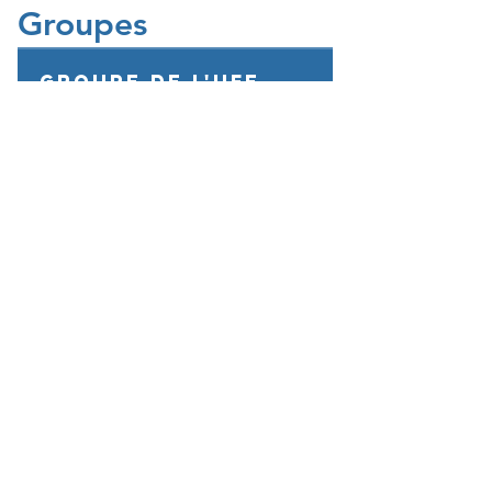
Groupes
Groupe de l'UFE
Casablanca
Public
·
1047 membres
Rejoindre
Vos questions
Public
·
321 membres
Rejoindre
UFE GO BUSINESS
Privé
·
6 membres