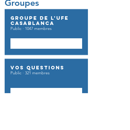
Groupes
Groupe de l'UFE
Casablanca
Public
·
1047 membres
Rejoindre
Vos questions
Public
·
321 membres
Rejoindre
UFE GO BUSINESS
Privé
·
6 membres