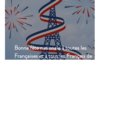
Bonne fête nationale à toutes les
Françaises et à tous les Français de
Casablanca!
Groupes
Groupe de l'UFE
Casablanca
Public
·
1047 membres
Rejoindre