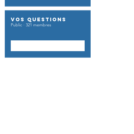
Vos questions
Public
·
321 membres
Rejoindre
UFE GO BUSINESS
Privé
·
6 membres
Rejoindre
UFE Go Échanges
Privé
·
3 membres