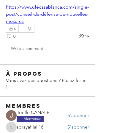
https://www.ufecasablanca.com/single-
post/conseil-de-défense-de-nouvelles-
mesures
0
0
19
Write a comment...
À propos
Vous avez des questions ? Posez-les ici
!
membres
Joëlle CANALE
S'abonner
Bienvenue
sorayafilali16
S'abonner
sorayafilali16