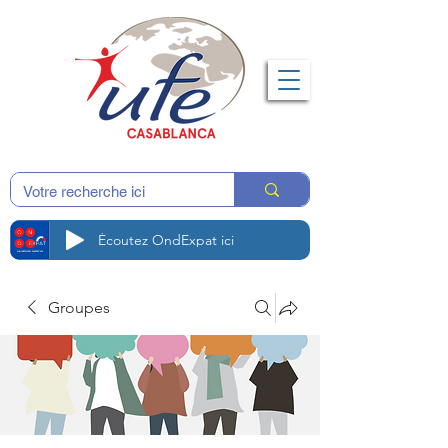
Écoutez OndExpat ici
Groupes