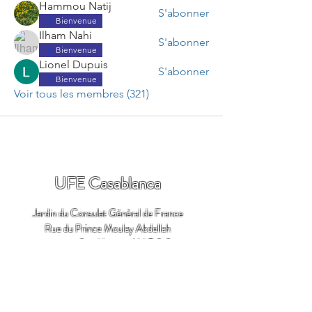
Hammou Natij
S'abonner
Bienvenue
Ilham Nahi
S'abonner
Bienvenue
Lionel Dupuis
S'abonner
Bienvenue
Voir tous les membres (321)
UFE Casablanca
Jardin du Consulat Général de France
Rue du Prince Moulay Abdellah
20032 Casablanca - MAROC
Email:
ufe.casablanca.maroc@gmail.com
Adhérer ici