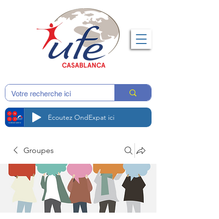
Écoutez OndExpat ici
Groupes