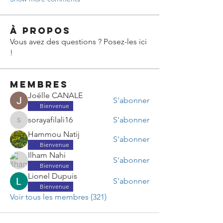
À propos
Vous avez des questions ? Posez-les ici
!
membres
Joëlle CANALE
S'abonner
Bienvenue
sorayafilali16
S'abonner
sorayafilali16
Hammou Natij
S'abonner
Bienvenue
Ilham Nahi
S'abonner
Bienvenue
Lionel Dupuis
S'abonner
Bienvenue
Voir tous les membres (321)