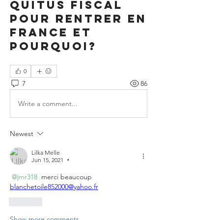
quitus fiscal
pour rentrer en
France et
pourquoi?
0
7
86
Write a comment...
Newest
Lilka Melle
Jun 15, 2021
•
@jmr318
 merci beaucoup 
blanchetoile852000@yahoo.fr
Like
Show more comments