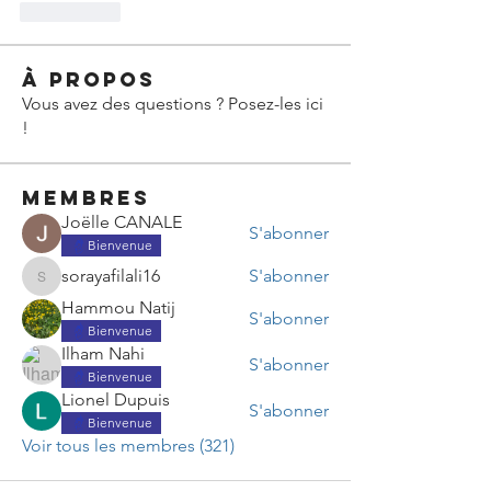
Mi piace
À propos
Vous avez des questions ? Posez-les ici
!
membres
Joëlle CANALE
S'abonner
Bienvenue
sorayafilali16
S'abonner
sorayafilali16
Hammou Natij
S'abonner
Bienvenue
Ilham Nahi
S'abonner
Bienvenue
Lionel Dupuis
S'abonner
Bienvenue
Voir tous les membres (321)