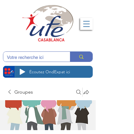
Écoutez OndExpat ici
Groupes