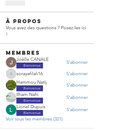
Like
À propos
Vous avez des questions ? Posez-les ici
!
membres
Joëlle CANALE
S'abonner
Bienvenue
sorayafilali16
S'abonner
sorayafilali16
Hammou Natij
S'abonner
Bienvenue
Ilham Nahi
S'abonner
Bienvenue
Lionel Dupuis
S'abonner
Bienvenue
Voir tous les membres (321)