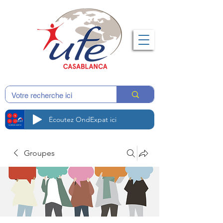
Écoutez OndExpat ici
Groupes