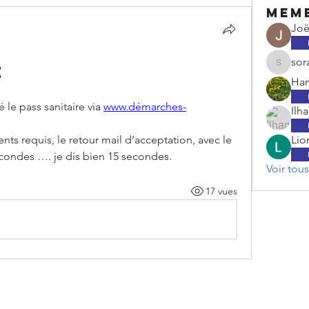
mem
Joë
sora
e
sorayafil
Ham
le pass sanitaire via 
www.démarches-
Ilh
ts requis, le retour mail d’acceptation, avec le 
Lio
econdes …. je dis bien 15 secondes.
Voir tou
17 vues