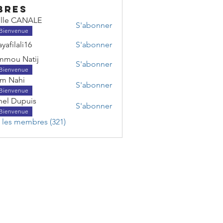
bres
lle CANALE
S'abonner
Bienvenue
yafilali16
S'abonner
ali16
mou Natij
S'abonner
Bienvenue
am Nahi
S'abonner
Bienvenue
nel Dupuis
S'abonner
Bienvenue
s les membres (321)