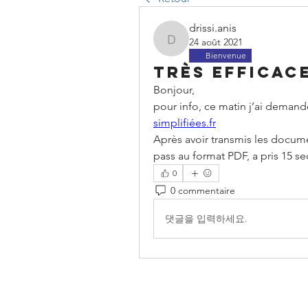
drissi.anis
24 août 2021
drissi.anis
Bienvenue
Très efficac
Bonjour,
pour info, ce matin j’ai demandé 
simplifiées.fr
Après avoir transmis les documen
pass au format PDF, a pris 15 s
0
0 commentaire
댓글을 입력하세요.