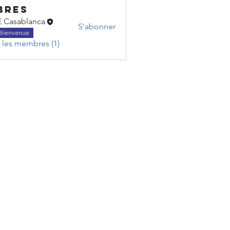
bres
 Casablanca
S'abonner
Bienvenue
s les membres (1)