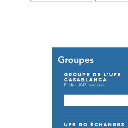
Pour util
Groupes
Groupe de l'UFE
Casablanca
Public
·
1047 membres
Rejoindre
UFE Go Échanges