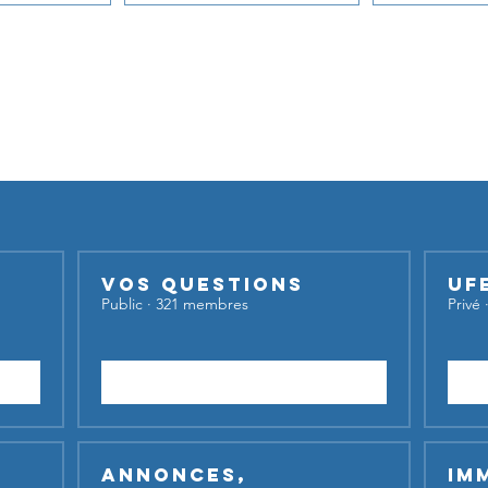
du transport aérien
Nos groupes
iser nos groupes,
inscrivez-vous et lancez votre sujet de dis
Vos questions
UF
Public
·
321 membres
Privé
Rejoindre
Annonces,
Im