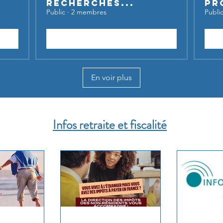
recherches...
Pr
Public
·
2 membres
Publi
Rejoindre
En voir plus
Infos retraite et fiscalité