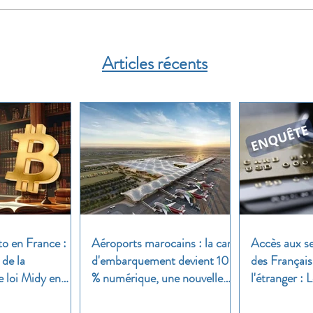
Articles récents
to en France :
Aéroports marocains : la carte
Accès aux se
 de la
d'embarquement devient 100
des Français
e loi Midy en
% numérique, une nouvelle
l'étranger :
étape dans la modernisation
une enquête 