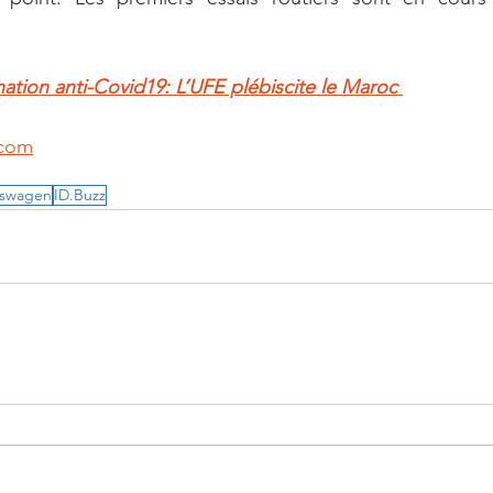
nation anti-Covid19: L’UFE plébiscite le Maroc
.com
kswagen
ID.Buzz