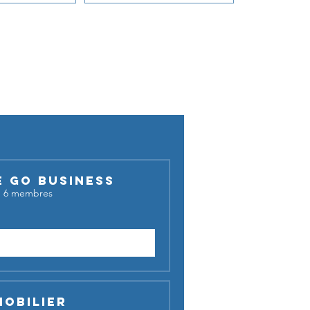
cussion !
E GO BUSINESS
·
6 membres
Demander à rejoindre
mobilier