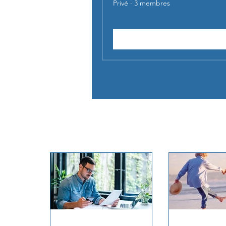
Privé
·
3 membres
Demander à rejoindre