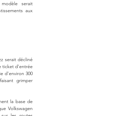
modèle serait 
stissements aux 
z serait décliné 
ticket d’entrée 
e d’environ 300 
isant grimper 
ment la base de 
que Volkswagen 
sur les routes 