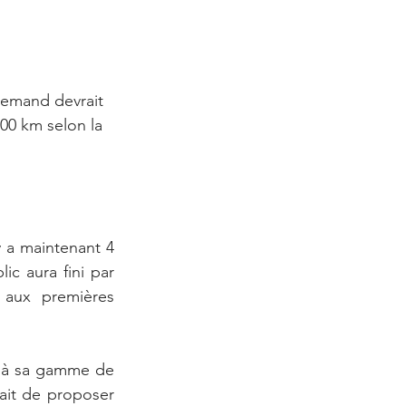
lemand devrait 
500 km selon la 
y a maintenant 4 
c aura fini par 
 aux premières 
er à sa gamme de 
ait de proposer 