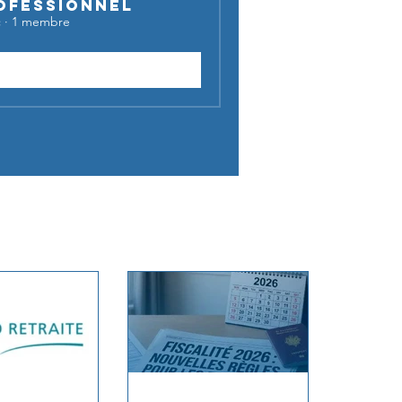
ofessionnel
c
·
1 membre
Rejoindre