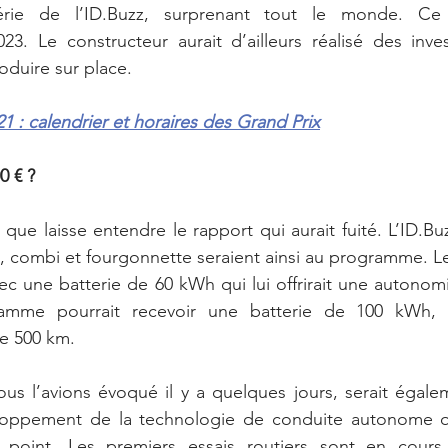
rie de l’ID.Buzz, surprenant tout le monde. Ce 
23. Le constructeur aurait d’ailleurs réalisé des inve
oduire sur place.
1 : calendrier et horaires des Grand Prix
0 € ?
que laisse entendre le rapport qui aurait fuité. L’ID.Buz
s, combi et fourgonnette seraient ainsi au programme. Le 
vec une batterie de 60 kWh qui lui offrirait une autonomi
mme pourrait recevoir une batterie de 100 kWh, fa
de 500 km.
us l’avions évoqué il y a quelques jours, serait égale
veloppement de la technologie de conduite autonome 
 point. Les premiers essais routiers sont en cours 