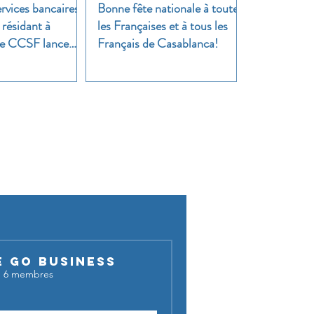
rvices bancaires
Bonne fête nationale à toutes
 résidant à
les Françaises et à tous les
 Le CCSF lance
Français de Casablanca!
!
cussion !
E GO BUSINESS
·
6 membres