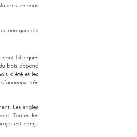
olutions en vous 
ec une garantie 
 sont fabriqués 
 du bois dépend 
is d’été et les 
 d’anneaux très 
ment. Les angles 
nt. Toutes les 
ojet est conçu 