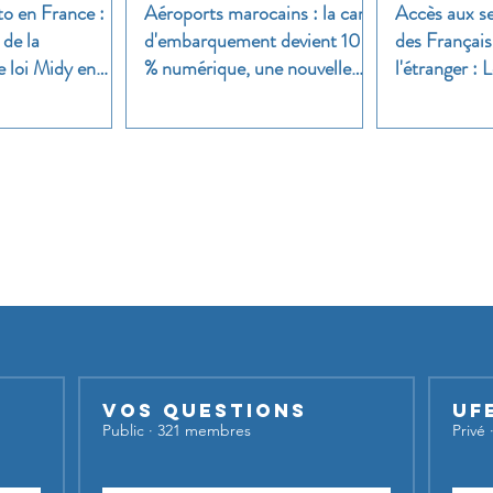
to en France :
Aéroports marocains : la carte
Accès aux se
 de la
d'embarquement devient 100
des Français
e loi Midy en
% numérique, une nouvelle
l'étranger :
étape dans la modernisation
une enquête 
du transport aérien
Nos groupes
iser nos groupes,
inscrivez-vous et lancez votre sujet de dis
Vos questions
UF
Public
·
321 membres
Privé