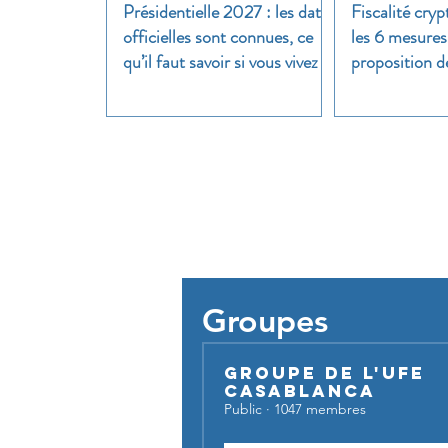
Présidentielle 2027 : les dates
Fiscalité cryp
officielles sont connues, ce
les 6 mesures
qu’il faut savoir si vous vivez à
proposition d
l’étranger
clair
Pour util
Groupes
Groupe de l'UFE
Casablanca
Public
·
1047 membres