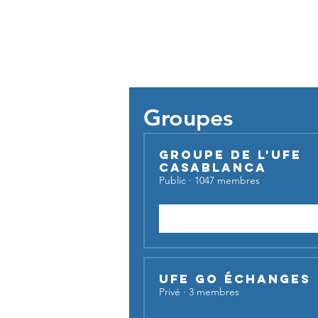
Pour util
Groupes
Groupe de l'UFE
Casablanca
Public
·
1047 membres
Rejoindre
UFE Go Échanges
Privé
·
3 membres