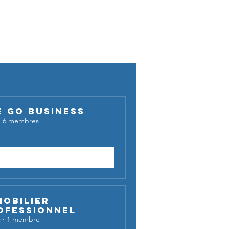
cussion !
E GO BUSINESS
·
6 membres
Demander à rejoindre
mobilier
ofessionnel
c
·
1 membre