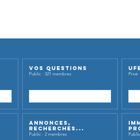
Nos groupes
iser nos groupes,
inscrivez-vous et lancez votre sujet de dis
Vos questions
UF
Public
·
321 membres
Privé
Rejoindre
Annonces,
Im
recherches...
Pr
Public
·
2 membres
Publi