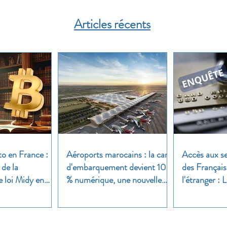
Articles récents
to en France :
Aéroports marocains : la carte
Accès aux se
 de la
d'embarquement devient 100
des Français
e loi Midy en
% numérique, une nouvelle
l'étranger :
étape dans la modernisation
une enquête 
du transport aérien