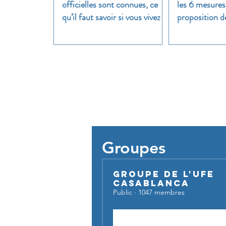
officielles sont connues, ce
les 6 mesures
qu’il faut savoir si vous vivez à
proposition d
l’étranger
clair
Pour util
Groupes
Groupe de l'UFE
Casablanca
Public
·
1047 membres
Rejoindre