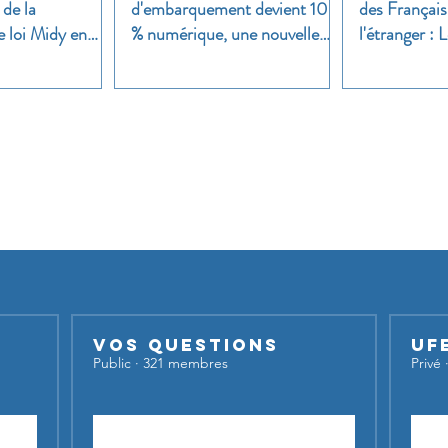
 de la
d'embarquement devient 100
des Français
e loi Midy en
% numérique, une nouvelle
l'étranger :
étape dans la modernisation
une enquête 
du transport aérien
Nos groupes
iser nos groupes,
inscrivez-vous et lancez votre sujet de dis
Vos questions
UF
Public
·
321 membres
Privé
Rejoindre