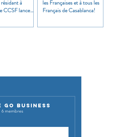
 résidant à
les Françaises et à tous les
 Le CCSF lance
Français de Casablanca!
!
cussion !
E GO BUSINESS
·
6 membres
Demander à rejoindre