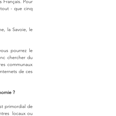
s Français. Pour 
tout - que cinq 
e, la Savoie, le 
vous pourrez le 
onc chercher du 
tres communaux 
internets de ces 
onomie ?
st primordial de 
tres  locaux ou 