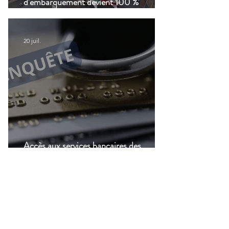
d'embarquement devient 100 %
numérique, une nouvelle étape dans la
modernisation du transport aérien
20 juil.
Accès aux services bancaires des
Français résidant à l'étranger : Le CCSF
lance une enquête !
14 juil.