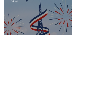
14 juil.
Bonne fête nationale à toutes les
Françaises et à tous les Français de
Casablanca!
Groupes
Groupe de l'UFE
Casablanca
Public
·
1047 membres
Rejoindre