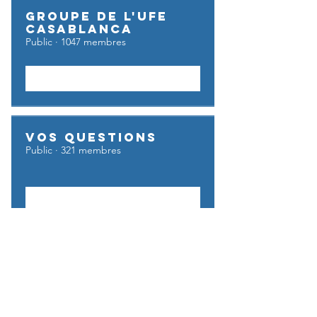
Groupe de l'UFE
Casablanca
Public
·
1047 membres
Rejoindre
Vos questions
Public
·
321 membres
Rejoindre
UFE GO BUSINESS
Privé
·
6 membres