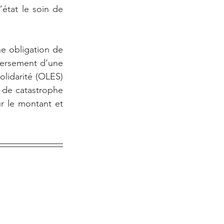
tat le soin de 
ne obligation de 
versement d’une 
lidarité (OLES) 
 de catastrophe 
ur le montant et 