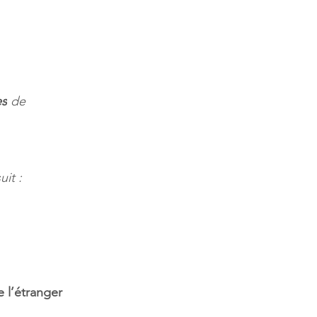
es
 de 
it :
 l’étranger 