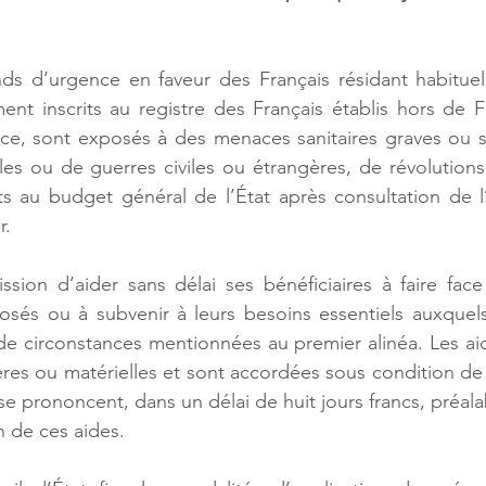
onds d’urgence en faveur des Français résidant habitue
ent inscrits au registre des Français établis hors de F
nce, sont exposés à des menaces sanitaires graves ou s
les ou de guerres civiles ou étrangères, de révolutions.
its au budget général de l’État après consultation de 
. 
sion d’aider sans délai ses bénéficiaires à faire face
posés ou à subvenir à leurs besoins essentiels auxquels
de circonstances mentionnées au premier alinéa. Les ai
ères ou matérielles et sont accordées sous condition de 
se prononcent, dans un délai de huit jours francs, préal
n de ces aides. 