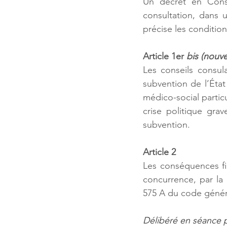
Un décret en Consei
consultation, dans u
précise les condition
Article 1er 
bis (nouv
Les conseils consul
subvention de l’État
médico-social partic
crise politique grav
subvention.
Article 2
Les conséquences fin
concurrence, par la 
575 A du code génér
Délibéré en séance pu