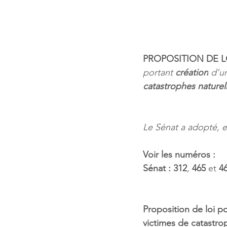
PROPOSITION DE L
portant 
création
 d’u
catastrophes naturel
Le Sénat a adopté, en
Voir les numéros :
Sénat : 312
, 
465
 et 
4
Proposition de loi p
victimes de catastro