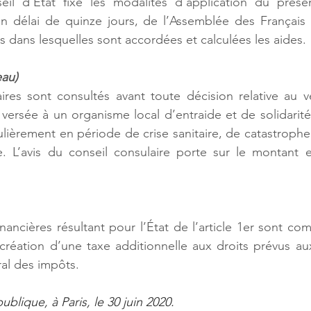
l d’État fixe les modalités d’application du présent
n délai de quinze jours, de l’Assemblée des Français de
s dans lesquelles sont accordées et calculées les aides.
eau)
aires sont consultés avant toute décision relative au 
 versée à un organisme local d’entraide et de solidarité
ulièrement en période de crise sanitaire, de catastrophe 
e. L’avis du conseil consulaire porte sur le montant e
ancières résultant pour l’État de l’article 1er sont co
création d’une taxe additionnelle aux droits prévus aux 
al des impôts.
blique, à Paris, le 30 juin 2020.