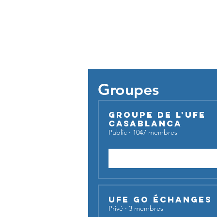
Pour util
Groupes
Groupe de l'UFE
Casablanca
Public
·
1047 membres
Rejoindre
UFE Go Échanges
Privé
·
3 membres