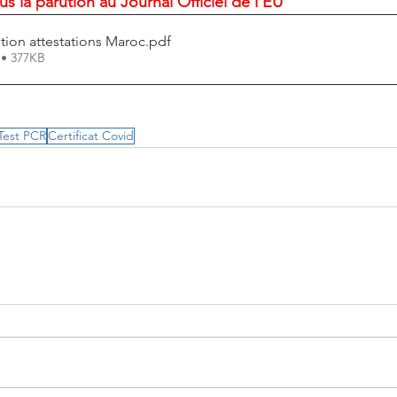
s la parution au Journal Officiel de l'EU
tion attestations Maroc
.pdf
 • 377KB
Test PCR
Certificat Covid