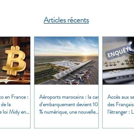
Articles récents
to en France :
Aéroports marocains : la carte
Accès aux se
 de la
d'embarquement devient 100
des Français
e loi Midy en
% numérique, une nouvelle
l'étranger :
étape dans la modernisation
une enquête 
du transport aérien