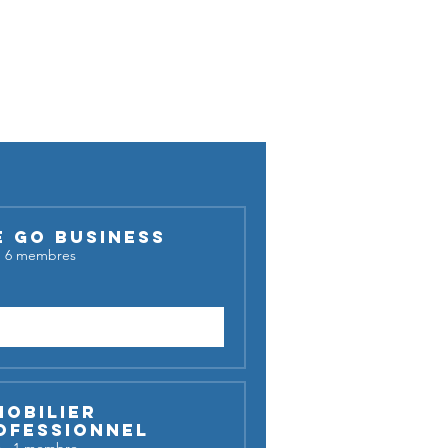
cussion !
E GO BUSINESS
·
6 membres
Demander à rejoindre
mobilier
ofessionnel
c
·
1 membre