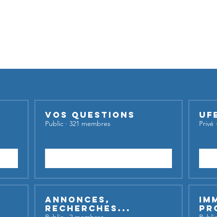
Nos groupes
iser nos groupes,
inscrivez-vous et lancez votre sujet de dis
Vos questions
UF
Public
·
321 membres
Privé
Rejoindre
Annonces,
Im
recherches...
Pr
Public
·
2 membres
Publi