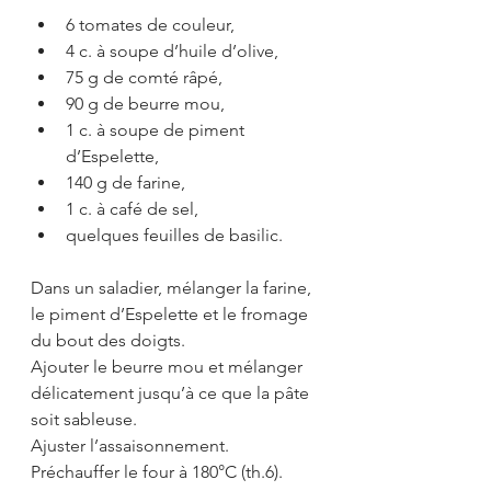
6 tomates de couleur,  
4 c. à soupe d’huile d’olive,  
75 g de comté râpé,  
90 g de beurre mou,  
1 c. à soupe de piment 
d’Espelette,  
140 g de farine,  
1 c. à café de sel,  
quelques feuilles de basilic. 
Dans un saladier, mélanger la farine, 
le piment d’Espelette et le fromage 
du bout des doigts.
Ajouter le beurre mou et mélanger 
délicatement jusqu’à ce que la pâte 
soit sableuse.
Ajuster l’assaisonnement.
Préchauffer le four à 180°C (th.6).