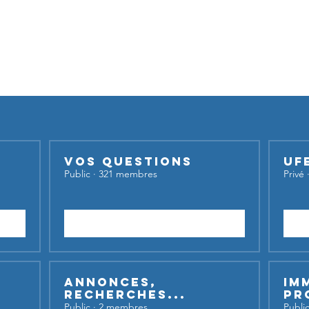
Nos groupes
iser nos groupes,
inscrivez-vous et lancez votre sujet de dis
Vos questions
UF
Public
·
321 membres
Privé
Rejoindre
Annonces,
Im
recherches...
Pr
Public
·
2 membres
Publi