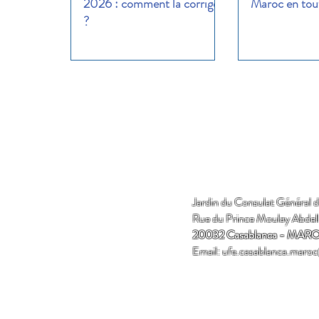
2026 : comment la corriger
Maroc en tout
?
Jardin du Consulat Général 
Rue du Prince Moulay Abdel
20032 Casablanca - MAR
Email:
ufe.casablanca.maro