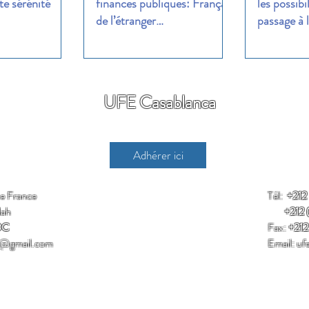
e sérénité
finances publiques: Français
les possibi
de l’étranger…
passage à l
UFE Casablanca
Adhérer ici
de France
Tél:
+212
lah
+212 (0
OC
Fax:
+212
c@gmail.com
Email:
uf