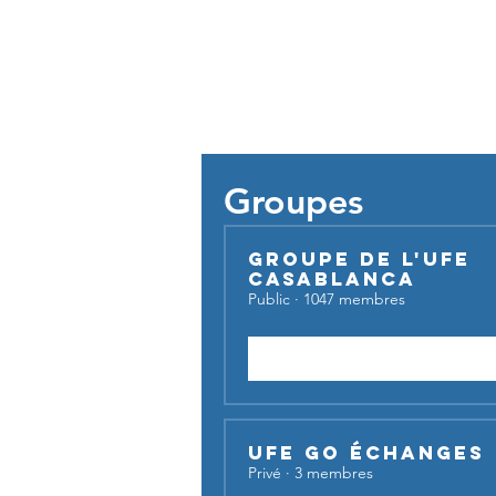
Pour util
Groupes
Groupe de l'UFE
Casablanca
Public
·
1047 membres
Rejoindre
UFE Go Échanges
Privé
·
3 membres