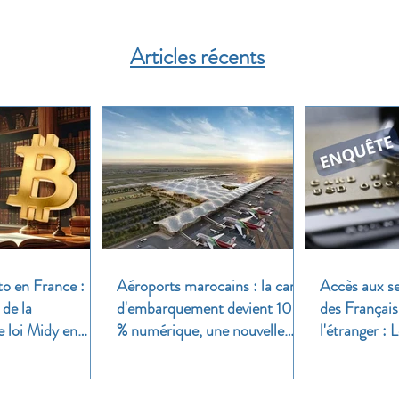
Articles récents
to en France :
Aéroports marocains : la carte
Accès aux se
 de la
d'embarquement devient 100
des Français
e loi Midy en
% numérique, une nouvelle
l'étranger :
étape dans la modernisation
une enquête 
du transport aérien