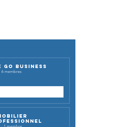
cussion !
E GO BUSINESS
·
6 membres
Demander à rejoindre
mobilier
ofessionnel
c
·
1 membre