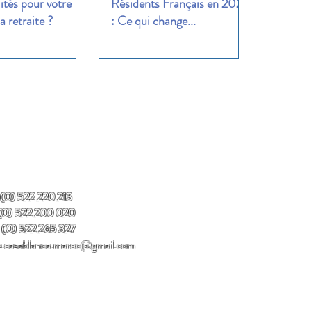
lités pour votre
Résidents Français en 2026
a retraite ?
: Ce qui change...
 (0) 522 220 213
) 522 200 020
 (0) 522 265 327
e.casablanca.maroc@gmail.com