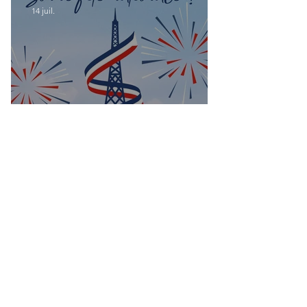
14 juil.
Bonne fête nationale à toutes les
Françaises et à tous les Français de
Casablanca!
Groupes
Groupe de l'UFE
Casablanca
Public
·
1047 membres