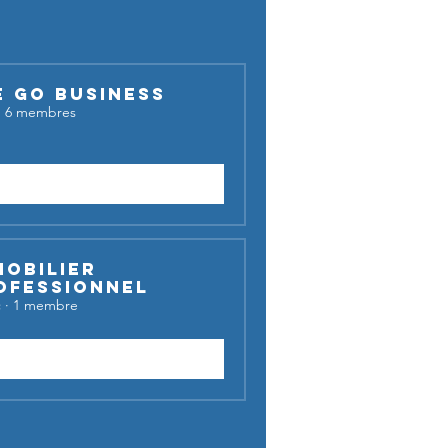
E GO BUSINESS
·
6 membres
Demander à rejoindre
mobilier
ofessionnel
c
·
1 membre
Rejoindre