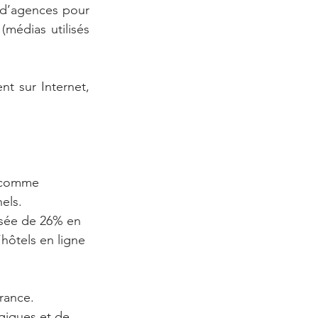
s d’agences pour 
(médias utilisés 
nt sur Internet, 
) comme 
els. 
ssée de 26% en 
hôtels en ligne 
rance. 
giques et de 