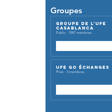
Groupes
Groupe de l'UFE
Casablanca
Public
·
1047 membres
Rejoindre
UFE Go Échanges
Privé
·
3 membres
Demander à rejoindre