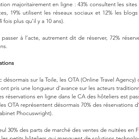
ration majoritairement en ligne : 43% consultent les site
ces, 19% utilisent les réseaux sociaux et 12% les blogs 
fois plus qu’il y a 10 ans).
e passer à l’acte, autrement dit de réserver, 72% réserve
ans.
ations
c désormais sur la Toile, les OTA (Online Travel Agency
nt pris une longueur d’avance sur les acteurs traditionn
es réservations en ligne dans le CA des hôteliers est pa
les OTA représentent désormais 70% des réservations d’
abinet Phocuswright).
seul 30% des parts de marché des ventes de nuitées en F
r les petits hôteliers qui manquent de solutions technolo