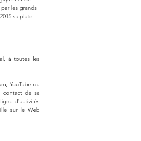
 par les grands 
2015 sa plate-
l, à toutes les 
ram, YouTube ou 
 contact de sa 
igne d’activités 
ille sur le Web 