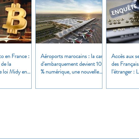
to en France :
Aéroports marocains : la carte
Accès aux se
 de la
d'embarquement devient 100
des Français
e loi Midy en
% numérique, une nouvelle
l'étranger :
étape dans la modernisation
une enquête 
du transport aérien
Nos groupes
iser nos groupes,
inscrivez-vous et lancez votre sujet de dis