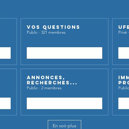
Vos questions
UF
Public
·
321 membres
Privé
Rejoindre
Annonces,
Im
recherches...
Pr
Public
·
2 membres
Publi
Rejoindre
En voir plus