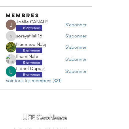
membres
Joëlle CANALE
S'abonner
Bienvenue
sorayafilali16
S'abonner
sorayafilali16
Hammou Natij
S'abonner
Bienvenue
Ilham Nahi
S'abonner
Bienvenue
Lionel Dupuis
S'abonner
Bienvenue
Voir tous les membres (321)
UFE Casablanca