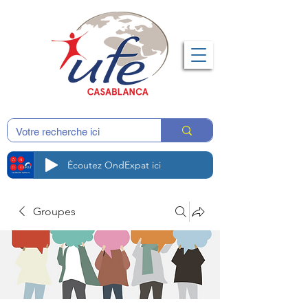
Écoutez OndExpat ici
Groupes