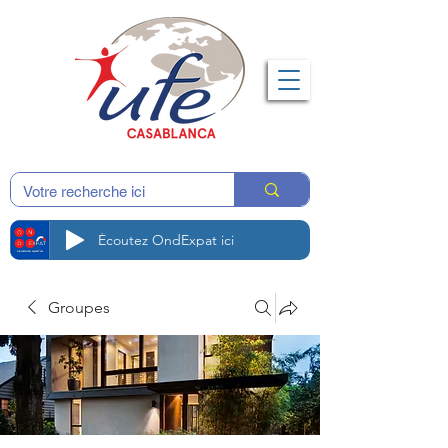
Écoutez OndExpat ici
Groupes