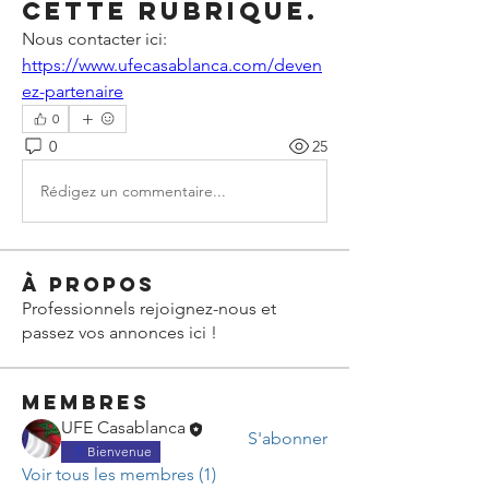
cette rubrique.
Nous contacter ici: 
https://www.ufecasablanca.com/deven
ez-partenaire
0
0
25
Rédigez un commentaire...
À propos
Professionnels rejoignez-nous et
passez vos annonces ici !
membres
UFE Casablanca
S'abonner
Bienvenue
Voir tous les membres (1)