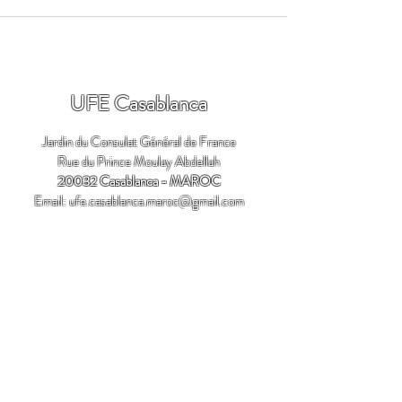
UFE Casablanca
Jardin du Consulat Général de France
Rue du Prince Moulay Abdellah
20032 Casablanca - MAROC
Email:
ufe.casablanca.maroc@gmail.com
Adhérer ici
Tél:
+212 (0) 522 220 213
+212 (0) 522 200 020
Fax:
+212 (0) 522 265 327
Email:
ufe.casablanca.maroc@gmail.com
Permanence de EL JADIDA - Adresse: