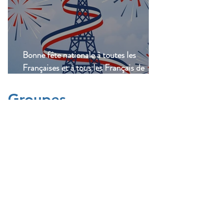
Bonne fête nationale à toutes les
Françaises et à tous les Français de
Casablanca!
Groupes
Groupe de l'UFE
Casablanca
Public
·
1047 membres
Rejoindre
Vos questions
Public
·
321 membres