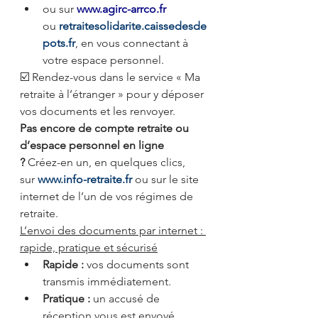
ou sur 
www.agirc-arrco.fr
ou 
retraitesolidarite.caissedesde
pots.fr
, en vous connectant à 
votre espace personnel.
☑️ Rendez-vous dans le service « Ma 
retraite à l’étranger » pour y déposer 
vos documents et les renvoyer.
Pas encore de compte retraite ou 
d’espace personnel en ligne 
? 
Créez-en un, en quelques clics, 
sur 
www.info-retraite.fr
 ou sur le site 
internet de l’un de vos régimes de 
retraite.
L’envoi des documents par internet : 
rapide, pratique et sécurisé
Rapide :
 vos documents sont 
transmis immédiatement.
Pratique :
 un accusé de 
réception vous est envoyé.