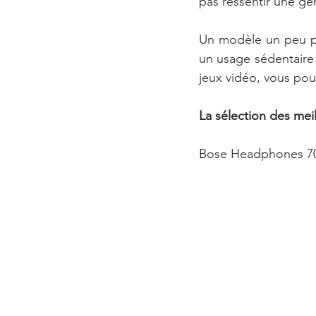
pas ressentir une gê
Un modèle un peu plu
un usage sédentaire
jeux vidéo, vous po
La sélection des me
Bose Headphones 700