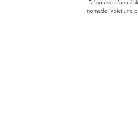
 Dépourvu d’un câble encombrant, il est autant apprécié chez soi que pour un usage 
nomade. Voici une p