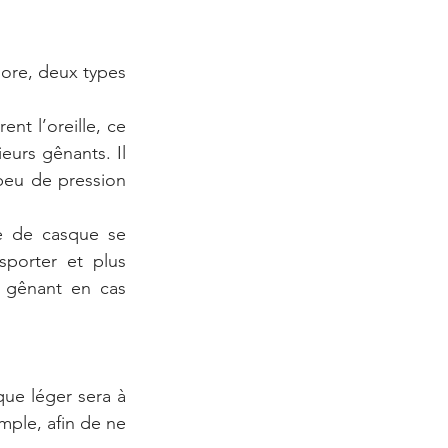
ore, deux types 
nt l’oreille, ce 
eurs gênants. Il 
peu de pression 
e de casque se 
sporter et plus 
e gênant en cas 
ue léger sera à 
ple, afin de ne 