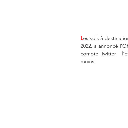
L
es vols à destinati
2022, a annoncé l’O
compte Twitter,  l’é
moins.