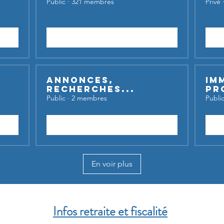
Public
·
321 membres
Privé
Rejoindre
Annonces,
Im
recherches...
Pr
Public
·
2 membres
Publi
Rejoindre
En voir plus
Infos retraite et fiscalité