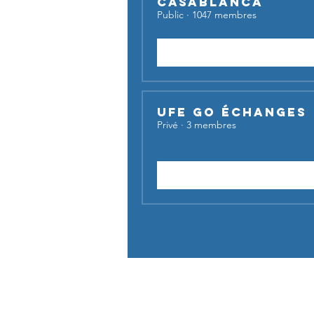
Casablanca
Public
·
1047 membres
Rejoindre
UFE Go Échanges
Privé
·
3 membres
Demander à rejoindre