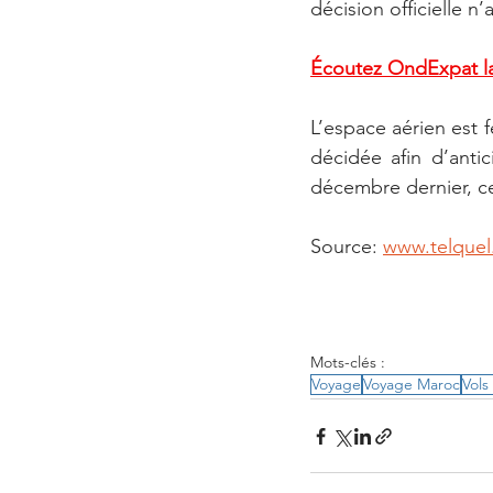
décision officielle n’
Écoutez OndExpat la
L’espace aérien est
décidée afin d’anti
décembre dernier, ce
Source: 
www.telquel
Mots-clés :
Voyage
Voyage Maroc
Vols