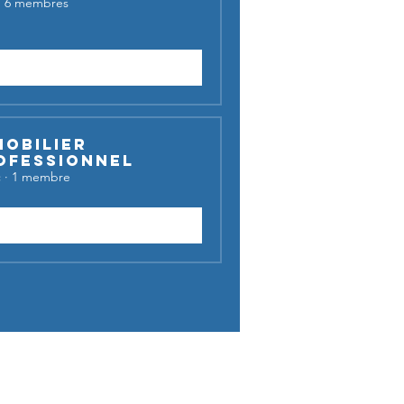
·
6 membres
Demander à rejoindre
mobilier
ofessionnel
c
·
1 membre
Rejoindre