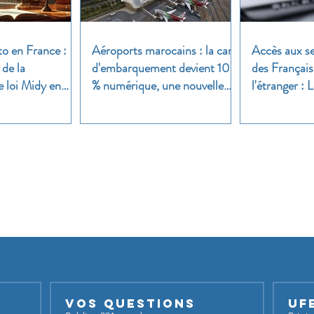
to en France :
Aéroports marocains : la carte
Accès aux se
 de la
d'embarquement devient 100
des Français
e loi Midy en
% numérique, une nouvelle
l'étranger :
étape dans la modernisation
une enquête 
du transport aérien
Nos groupes
iser nos groupes,
inscrivez-vous et lancez votre sujet de dis
Vos questions
UF