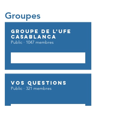
Casablanca!
Groupes
Groupe de l'UFE
Casablanca
Public
·
1047 membres
Rejoindre
Vos questions
Public
·
321 membres
Rejoindre
UFE GO BUSINESS