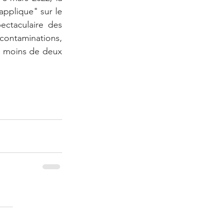
applique" sur le 
ectaculaire des 
taminations, 
é moins de deux 