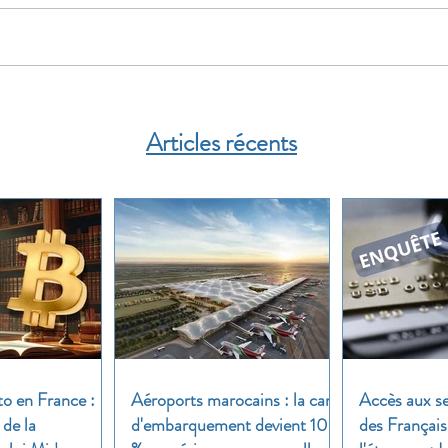
Articles récents
to en France :
Aéroports marocains : la carte
Accès aux se
 de la
d'embarquement devient 100
des Français