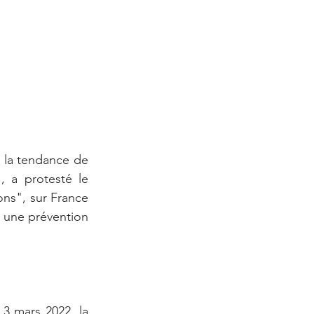
e la tendance de 
 a protesté le 
ns", sur France 
t une prévention 
 mars 2022, la 