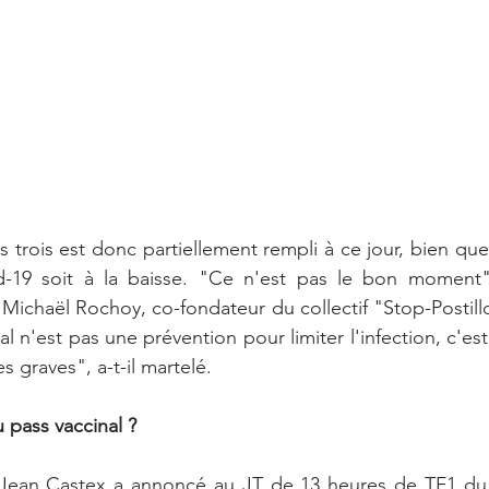
es trois est donc partiellement rempli à ce jour, bien qu
-19 soit à la baisse. "Ce n'est pas le bon moment",
Michaël Rochoy, co-fondateur du collectif "Stop-Postillo
nal n'est pas une prévention pour limiter l'infection, c'es
s graves", a-t-il martelé.
 pass vaccinal ?
 Jean Castex a annoncé au JT de 13 heures de TF1 du 3