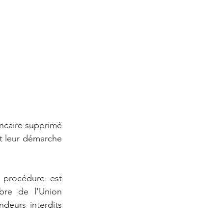
caire supprimé  
t leur démarche 
 procédure est 
re de l'Union 
eurs interdits 