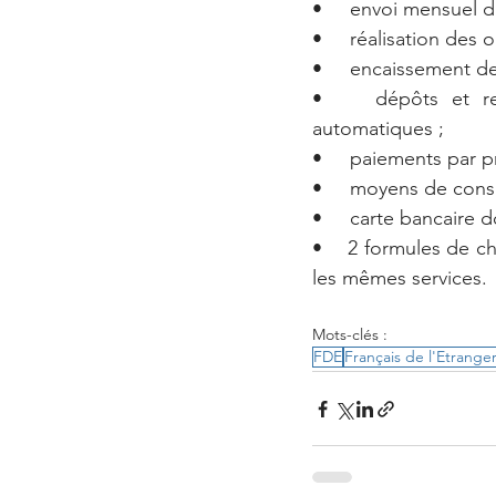
•     envoi mensuel 
•     réalisation des 
•     encaissement d
•    dépôts et ret
automatiques ;
•     paiements par 
•     moyens de cons
•     carte bancaire 
•    2 formules de 
les mêmes services.
Mots-clés :
FDE
Français de l'Etrange