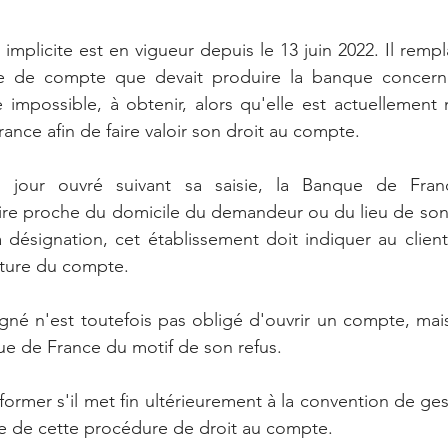
mplicite est en vigueur depuis le 13 juin 2022. Il rempla
e de compte que devait produire la banque concernée
ire impossible, à obtenir, alors qu'elle est actuellement
rance afin de faire valoir son droit au compte.
n jour ouvré suivant sa saisie, la Banque de Fran
ire proche du domicile du demandeur ou du lieu de son 
sa désignation, cet établissement doit indiquer au clien
rture du compte.
gné n'est toutefois pas obligé d'ouvrir un compte, mais 
ue de France du motif de son refus. 
nformer s'il met fin ultérieurement à la convention de g
re de cette procédure de droit au compte.