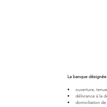
La banque désignée d
•     ouverture, tenu
•     délivrance à la
•     domiciliation d