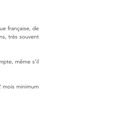
e française, de 
ns, très souvent 
mpte, même s'il 
 2 mois minimum 