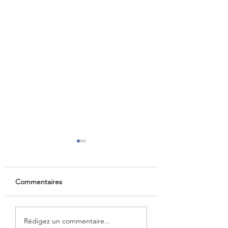
Commentaires
Aéroports marocains :
France–Maroc : U
Rédigez un commentaire...
la carte
nouvelle séquenc