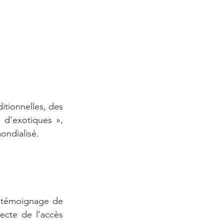
itionnelles, des 
 d’exotiques », 
ondialisé.
e témoignage de 
cte de l’accès 