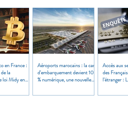
to en France :
Aéroports marocains : la carte
Accès aux se
 de la
d'embarquement devient 100
des Français
e loi Midy en
% numérique, une nouvelle
l'étranger :
étape dans la modernisation
une enquête 
du transport aérien
Nos groupes