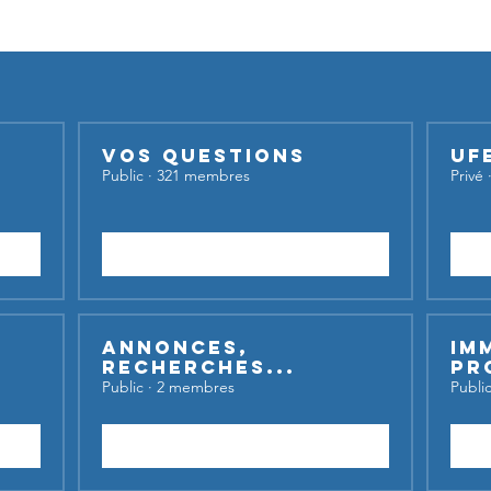
iser nos groupes,
inscrivez-vous et lancez votre sujet de dis
Vos questions
UF
Public
·
321 membres
Privé
Rejoindre
Annonces,
Im
recherches...
Pr
Public
·
2 membres
Publi
Rejoindre