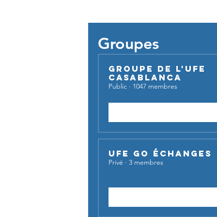
Pour util
Groupes
Groupe de l'UFE
Casablanca
Public
·
1047 membres
Rejoindre
UFE Go Échanges
Privé
·
3 membres
Demander à rejoindre