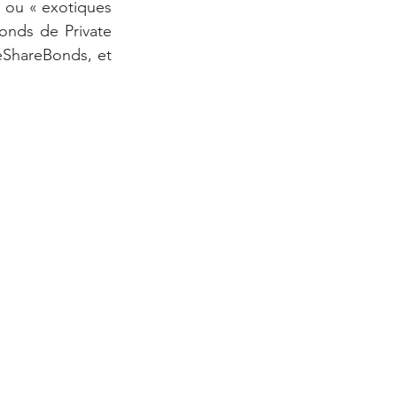
s ou « exotiques 
nds de Private 
eShareBonds, et 