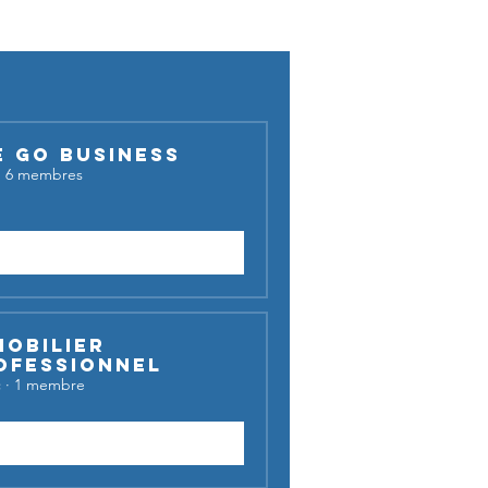
cussion !
E GO BUSINESS
·
6 membres
Demander à rejoindre
mobilier
ofessionnel
c
·
1 membre
Rejoindre