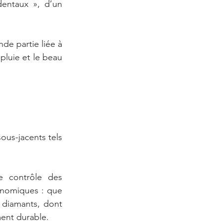
ntaux », d’un 
de partie liée à 
pluie et le beau 
ous-jacents tels 
e contrôle des 
conomiques : que 
 diamants, dont 
ment durable.