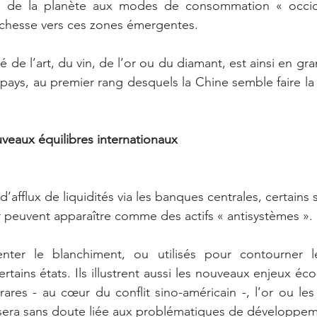
e de la planète aux modes de consommation « occide
ichesse vers ces zones émergentes.
 de l’art, du vin, de l’or ou du diamant, est ainsi en gran
pays, au premier rang desquels la Chine semble faire la 
eaux équilibres internationaux
afflux de liquidités via les banques centrales, certains s
or peuvent apparaître comme des actifs « antisystèmes ».
nter le blanchiment, ou utilisés pour contourner l
rtains états. Ils illustrent aussi les nouveaux enjeux é
 rares - au cœur du conflit sino-américain -, l’or ou les
e sera sans doute liée aux problématiques de développe