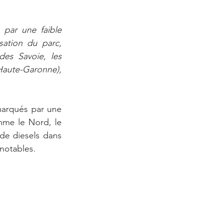
par une faible 
ation du parc, 
es Savoie, les 
aute-Garonne), 
marqués par une 
mme le Nord, le 
de diesels dans 
 notables.