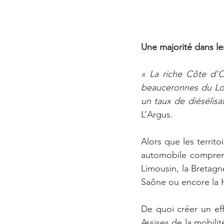
Une majorité dans les
« La riche Côte d’O
beauceronnes du Loi
un taux de diésélisa
L’Argus.
Alors que les territo
automobile comprena
Limousin, la Bretagne
Saône ou encore la 
De quoi créer un eff
Assises de la mobili