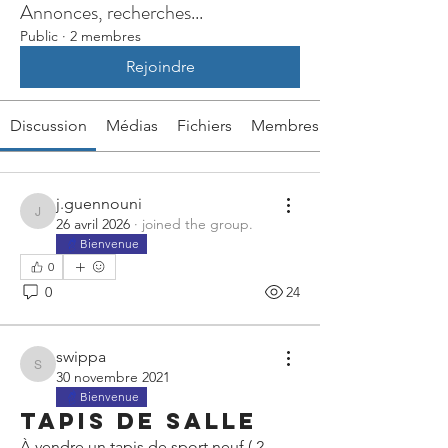
Annonces, recherches...
Public
·
2 membres
Rejoindre
Discussion
Médias
Fichiers
Membres
j.guennouni
j.guennouni
26 avril 2026
·
joined the group.
Bienvenue
0
0
24
swippa
swippa
30 novembre 2021
Bienvenue
Tapis de salle
À vendre un tapis de sport neuf ( 2 