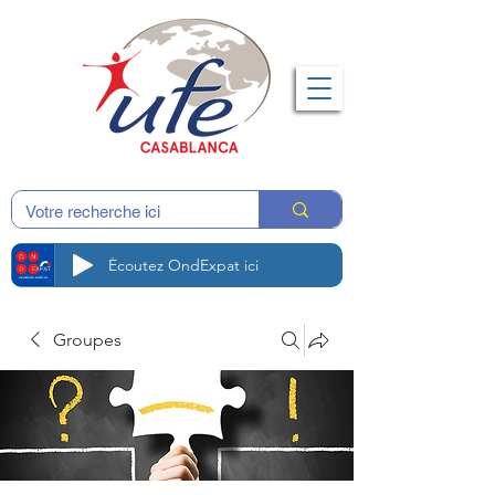
Écoutez OndExpat ici
Groupes