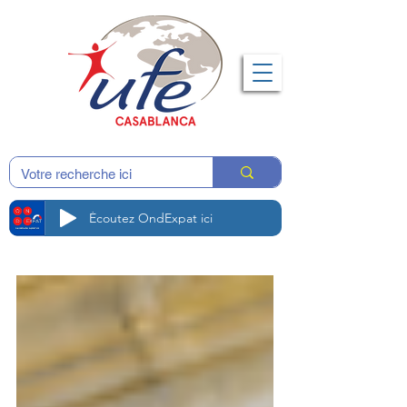
Écoutez OndExpat ici