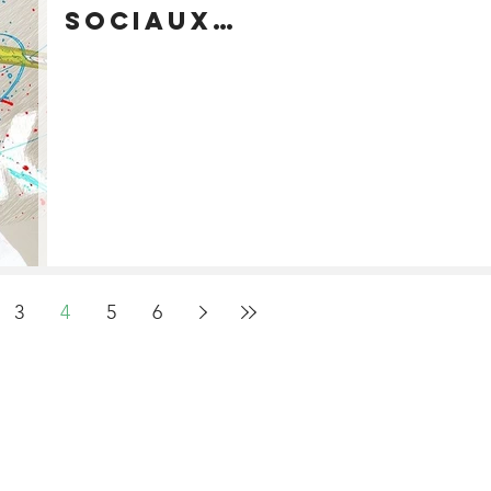
sociaux…
3
4
5
6