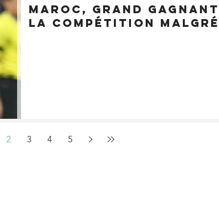
Maroc, grand gagnant
la compétition malgr
son élimination
2
3
4
5