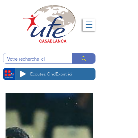
Écoutez OndExpat ici