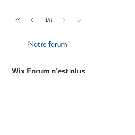
8
/
8
Notre forum
Wix Forum n'est plus
disponible
Cette application a été abandonnée. Si
vous avez besoin d'une application
communautaire, utilisez Wix Groups.
UFE Casablanca