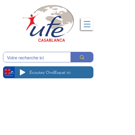
Écoutez OndExpat ici