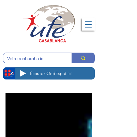
Écoutez OndExpat ici