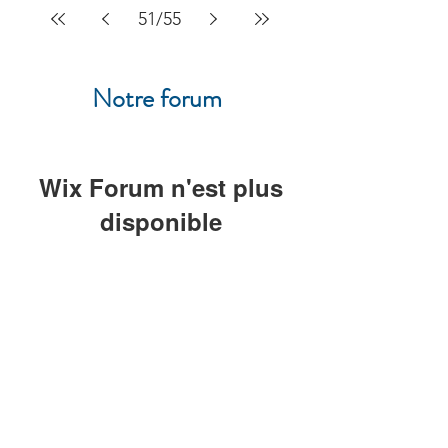
51
/
55
Notre forum
Wix Forum n'est plus
disponible
Cette application a été abandonnée. Si
vous avez besoin d'une application
communautaire, utilisez Wix Groups.
UFE Casablanca
Jardin du Consulat Général de France
Rue du Prince Moulay Abdellah