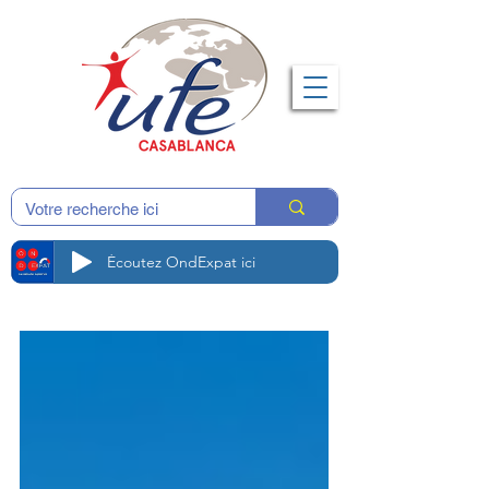
Écoutez OndExpat ici