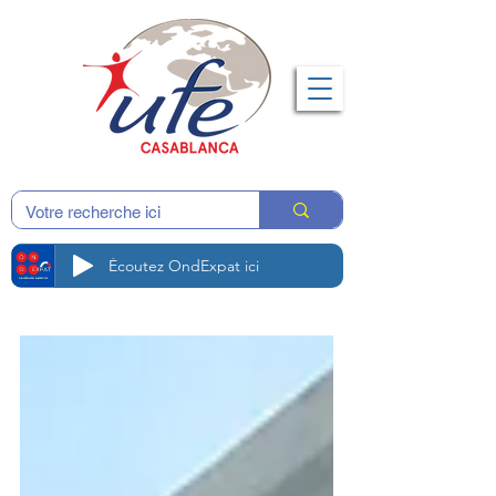
Écoutez OndExpat ici